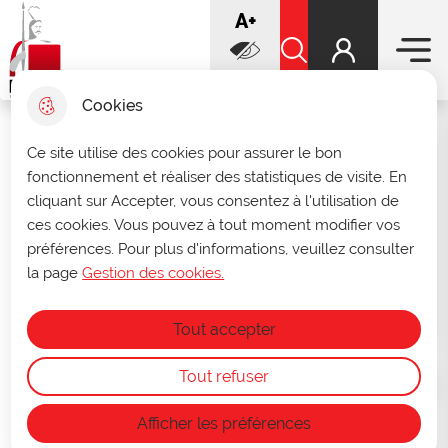
Menu prin
increase font
A+
Aller
Aller au
Voir le
Aller à la
au
contenu
plan du
recherche
Ville de Douai
menu
principal
Rechercher sur le sit
site
decrease font
A-
Cookies
Infos ouverture des archives
Ce site utilise des cookies pour assurer le bon
fermer 
fonctionnement et réaliser des statistiques de visite. En
municipales
cliquant sur Accepter, vous consentez à l'utilisation de
Du 27 au 31 juillet, les archives seront
Préparer et bien vivre sa
ces cookies. Vous pouvez à tout moment modifier vos
consultables uniquement sur rendez-vous
préférences. Pour plus d'informations, veuillez consulter
au
03 27 93 58 47
ou par mail à
retraite
archives@ville-douai.fr
.
la page
Gestion des cookies.
Fermeture annuelle des archives du 1ᵉʳ au
15 août.
Citoyenneté
Tout accepter
Tout refuser
Accueil
Afficher les préférences