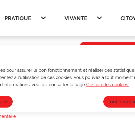
enu principal
Voir le plan du site
PRATIQUE
VIVANTE
CITO
Afficher
Afficher
Infos ouve
Du 27 au 31 juill
ies pour assurer le bon fonctionnement et réaliser des statistiques
sur rendez-vous
sentez à l'utilisation de ces cookies. Vous pouvez à tout moment 
archives@ville-do
re
Fermeture annuell
d'informations, veuillez consulter la page
Gestion des cookies.
nces
Tout accept
mentaire