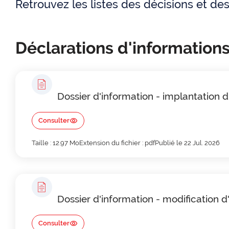
Retrouvez les listes des décisions et de
i
l
n
d
Déclarations d'informations
c
'
i
A
p
r
Dossier d'information - implantation 
a
i
Consulter
l
a
Taille : 12.97 Mo
Extension du fichier : pdf
Publié le 22 Jul. 2026
e
n
e
Dossier d'information - modification 
Consulter