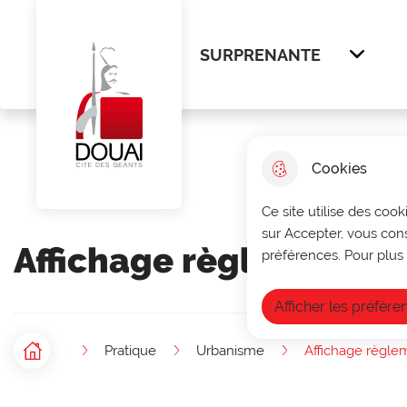
Menu principal
N
Aller au menu
Aller à la recherche
Aller au cont
a
SURPRENANTE
Afficher
v
Ville de Douai
i
g
Cookies
a
Ce site utilise des cook
t
sur Accepter, vous con
Affichage règlementai
i
préférences. Pour plus 
o
Afficher les préfére
n
Pratique
Urbanisme
Affichage règle
p
Accueil
F
r
i