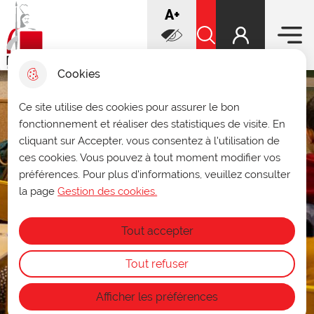
Menu prin
increase font
A+
Aller
Aller au
Voir le
Aller à la
au
contenu
plan du
recherche
Ville de Douai
menu
principal
Rechercher sur le sit
site
decrease font
A-
Cookies
Infos ouverture des archives
Ce site utilise des cookies pour assurer le bon
fermer 
fonctionnement et réaliser des statistiques de visite. En
municipales
cliquant sur Accepter, vous consentez à l'utilisation de
Du 27 au 31 juillet, les archives seront
ces cookies. Vous pouvez à tout moment modifier vos
consultables uniquement sur rendez-vous
préférences. Pour plus d'informations, veuillez consulter
au
03 27 93 58 47
ou par mail à
archives@ville-douai.fr
.
la page
Gestion des cookies.
Fermeture annuelle des archives du 1ᵉʳ au
15 août.
Tout accepter
Tout refuser
Afficher les préférences