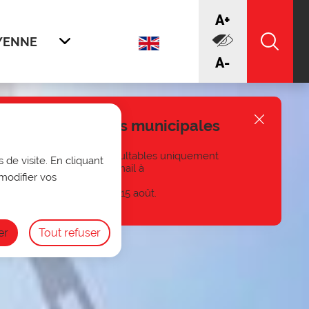
increase font
A+
YENNE
Afficher
Recherc
Traduire en n
decrease font
A-
rture des archives municipales
fermer l'al
et, les archives seront consultables uniquement
 de visite. En cliquant
 au
03 27 93 58 47
ou par mail à
modifier vos
uai.fr
.
e des archives du 1ᵉʳ au 15 août.
er
Tout refuser