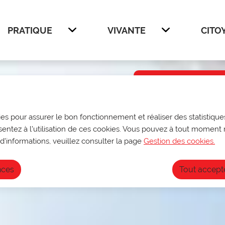
enu principal
Voir le plan du site
PRATIQUE
VIVANTE
CITO
Afficher
Afficher
Infos ouve
Du 27 au 31 juill
ies pour assurer le bon fonctionnement et réaliser des statistiques
sur rendez-vous
sentez à l'utilisation de ces cookies. Vous pouvez à tout moment 
archives@ville-do
Fermeture annuell
d'informations, veuillez consulter la page
Gestion des cookies.
nces
Tout accept