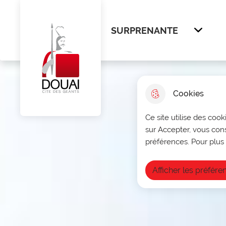
Menu principal
N
Aller au menu
Aller à la recherche
Aller au cont
a
SURPRENANTE
Afficher
v
Ville de Douai
i
g
Cookies
a
Ce site utilise des cook
t
sur Accepter, vous con
i
préférences. Pour plus 
o
Afficher les préfére
n
p
r