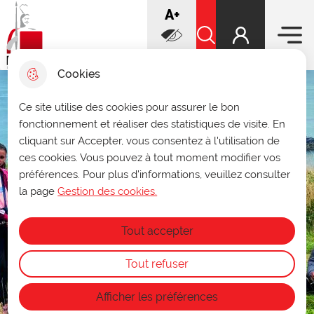
Menu prin
increase font
A+
Aller
Aller au
Voir le
Aller à la
au
contenu
plan du
recherche
Ville de Douai
menu
principal
Rechercher sur le sit
site
decrease font
A-
Cookies
Infos ouverture des archives
Ce site utilise des cookies pour assurer le bon
fermer 
fonctionnement et réaliser des statistiques de visite. En
municipales
cliquant sur Accepter, vous consentez à l'utilisation de
Du 27 au 31 juillet, les archives seront
ces cookies. Vous pouvez à tout moment modifier vos
consultables uniquement sur rendez-vous
préférences. Pour plus d'informations, veuillez consulter
au
03 27 93 58 47
ou par mail à
archives@ville-douai.fr
.
la page
Gestion des cookies.
Fermeture annuelle des archives du 1ᵉʳ au
15 août.
Tout accepter
Tout refuser
Afficher les préférences