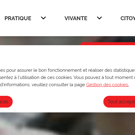
enu principal
Voir le plan du site
PRATIQUE
VIVANTE
CITO
Afficher
Afficher
Infos ouve
Du 27 au 31 juill
ies pour assurer le bon fonctionnement et réaliser des statistiques
sur rendez-vous
sentez à l'utilisation de ces cookies. Vous pouvez à tout moment 
archives@ville-do
Fermeture annuell
d'informations, veuillez consulter la page
Gestion des cookies.
nces
Tout accept