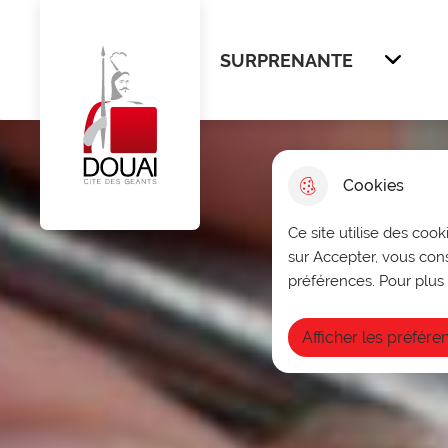
Menu principal
N
Aller au menu
Aller à la recherche
Aller au cont
a
SURPRENANTE
Afficher
v
Ville de Douai
i
g
Cookies
a
Ce site utilise des cook
t
sur Accepter, vous con
i
préférences. Pour plus 
o
Afficher les préfére
n
p
r