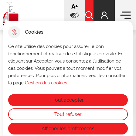
Menu prin
increase font
A+
Aller
Aller au
Voir le
Aller à la
au
contenu
plan du
recherche
Ville de Douai
menu
principal
Rechercher sur le sit
site
decrease font
A-
Cookies
Infos ouverture des archives
Ce site utilise des cookies pour assurer le bon
fermer 
fonctionnement et réaliser des statistiques de visite. En
municipales
cliquant sur Accepter, vous consentez à l'utilisation de
Du 27 au 31 juillet, les archives seront
Musée de la Chartreuse
ces cookies. Vous pouvez à tout moment modifier vos
consultables uniquement sur rendez-vous
préférences. Pour plus d'informations, veuillez consulter
au
03 27 93 58 47
ou par mail à
archives@ville-douai.fr
.
la page
Gestion des cookies.
Services culturels
Fermeture annuelle des archives du 1ᵉʳ au
+1
15 août.
Tout accepter
Accueil
Tout refuser
Sommaire
Afficher les préférences