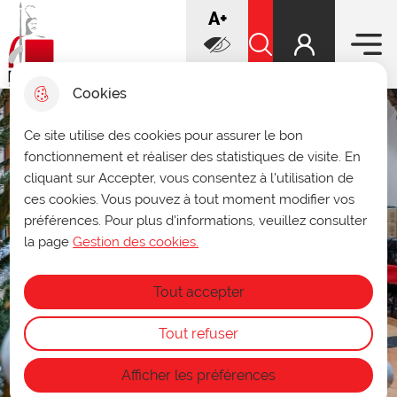
Menu prin
increase font
A+
Aller
Aller au
Voir le
Aller à la
au
contenu
plan du
recherche
Ville de Douai
menu
principal
Rechercher sur le sit
site
decrease font
A-
Cookies
Infos ouverture des archives
Ce site utilise des cookies pour assurer le bon
fermer 
fonctionnement et réaliser des statistiques de visite. En
municipales
cliquant sur Accepter, vous consentez à l'utilisation de
Du 27 au 31 juillet, les archives seront
ces cookies. Vous pouvez à tout moment modifier vos
consultables uniquement sur rendez-vous
préférences. Pour plus d'informations, veuillez consulter
au
03 27 93 58 47
ou par mail à
archives@ville-douai.fr
.
la page
Gestion des cookies.
Fermeture annuelle des archives du 1ᵉʳ au
15 août.
Tout accepter
Tout refuser
Afficher les préférences