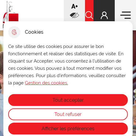
Menu prin
increase font
A+
Aller
Aller au
Voir le
Aller à la
au
contenu
plan du
recherche
Ville de Douai
menu
principal
Rechercher sur le sit
site
decrease font
A-
Cookies
Infos ouverture des archives
Ce site utilise des cookies pour assurer le bon
fermer 
fonctionnement et réaliser des statistiques de visite. En
municipales
cliquant sur Accepter, vous consentez à l'utilisation de
Du 27 au 31 juillet, les archives seront
ces cookies. Vous pouvez à tout moment modifier vos
consultables uniquement sur rendez-vous
préférences. Pour plus d'informations, veuillez consulter
au
03 27 93 58 47
ou par mail à
archives@ville-douai.fr
.
la page
Gestion des cookies.
Fermeture annuelle des archives du 1ᵉʳ au
15 août.
Tout accepter
Tout refuser
Afficher les préférences