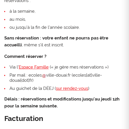
réservations :
à la semaine,
au mois,
ou jusqu’à la fin de l’année scolaire.
Sans réservation : votre enfant ne pourra pas être
accueilli
, même s’il est inscrit.
Comment réserver ?
Via l’
Espace Famille
(« je gère mes réservations »)
Par mail :
ecoles
ville-douai
.
fr
(ecoles[at]ville-
douai[dot]fr)
Au guichet de la DÉEJ (
sur rendez-vous
)
Délais : réservations et modifications jusqu’au jeudi 12h
pour la semaine suivante.
Facturation