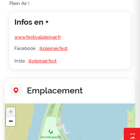
Plein Air !
Infos en +
www.festivalpleinair.fr
Facebook :
@pleinair.fest
Insta :
@pleinair.fest
Emplacement
+
−