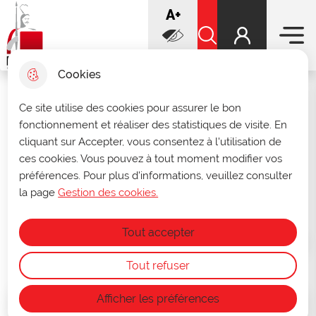
Menu prin
increase font
A+
Aller
Aller au
Voir le
Aller à la
au
contenu
plan du
recherche
Ville de Douai
menu
principal
Rechercher sur le sit
site
decrease font
A-
Cookies
Infos ouverture des archives
Ce site utilise des cookies pour assurer le bon
fermer 
fonctionnement et réaliser des statistiques de visite. En
municipales
cliquant sur Accepter, vous consentez à l'utilisation de
e
Du 27 au 31 juillet, les archives seront
Festival Plein Air, 6
édition
ces cookies. Vous pouvez à tout moment modifier vos
consultables uniquement sur rendez-vous
préférences. Pour plus d'informations, veuillez consulter
au
03 27 93 58 47
ou par mail à
archives@ville-douai.fr
.
la page
Gestion des cookies.
Festival
Fermeture annuelle des archives du 1ᵉʳ au
15 août.
Tout accepter
Accueil
Tout refuser
Afficher les préférences
Août
2026