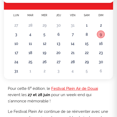
LUN
MAR
MER
JEU
VEN
SAM
DIM
27
28
29
30
31
1
2
3
4
5
6
7
8
9
10
11
12
13
14
15
16
17
18
19
20
21
22
23
24
25
26
27
28
29
30
31
1
2
3
4
5
6
e
Pour cette 6
édition, le
Festival Plein Air de Douai
revient les
27 et 28 juin
pour un week-end qui
s'annonce mémorable !
Le Festival Plein Air continue de se réinventer avec une