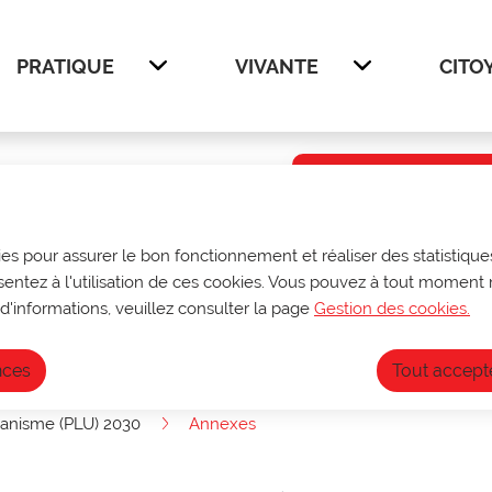
enu principal
Voir le plan du site
PRATIQUE
VIVANTE
CITO
Afficher
Afficher
Infos ouve
Du 27 au 31 juill
ies pour assurer le bon fonctionnement et réaliser des statistiques
sur rendez-vous
sentez à l'utilisation de ces cookies. Vous pouvez à tout moment 
archives@ville-do
Fermeture annuell
d'informations, veuillez consulter la page
Gestion des cookies.
nces
Tout accept
banisme (PLU) 2030
Annexes