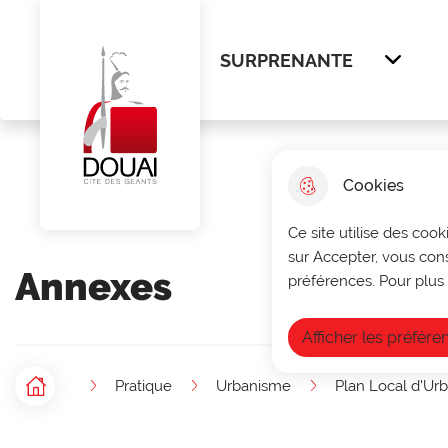
Menu principal
N
Aller au menu
Aller à la recherche
Aller au cont
a
SURPRENANTE
Afficher
v
Ville de Douai
i
g
Cookies
a
Ce site utilise des cook
t
sur Accepter, vous con
Annexes
i
préférences. Pour plus 
o
Afficher les préfére
n
Pratique
Urbanisme
Plan Local d'Ur
p
Accueil
F
r
i