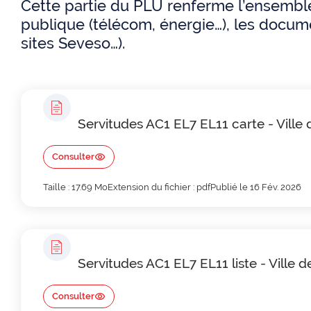
Cette partie du PLU renferme l’ensemble 
i
l
publique (télécom, énergie…), les docume
n
sites Seveso…).
d
c
'
i
A
p
r
Servitudes AC1 EL7 EL11 carte - Ville
a
i
Consulter
l
a
Taille : 17.69 Mo
Extension du fichier : pdf
Publié le 16 Fév. 2026
e
n
e
Servitudes AC1 EL7 EL11 liste - Ville 
Consulter